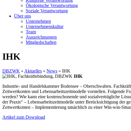
Kulturelle Verantwortung
Ökologische Verantwortung
Soziale Verantwortung
Über uns
Unternehmen
Unternehmenskultur
Team
Auszeichnungen
Mitgliedschaften
IHK
DBZWK
»
Aktuelles
»
News
»
IHK
IHK
Industrie- und Handelskammer Bodensee – Oberschwaben. Fachkräfteb
Zeitwertkonten und Lebensarbeitszeitmodelle vorstellen. Folgende Frag
werden? Wie kann eine kostenschonende und sozialverträgliche Lösun
der Praxis“ – Lebensarbeitszeitmodelle unter Berücksichtigung der 
Zeitwertkonten – Implementierung tatsächlich zu einer Win-win-Situati
Artikel zum
Download