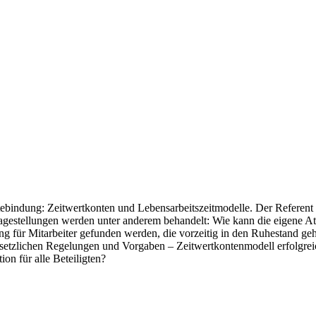
indung: Zeitwertkonten und Lebensarbeitszeitmodelle. Der Referent H
estellungen werden unter anderem behandelt: Wie kann die eigene Attrakt
g für Mitarbeiter gefunden werden, die vorzeitig in den Ruhestand ge
gesetzlichen Regelungen und Vorgaben – Zeitwertkontenmodell erfolgre
on für alle Beteiligten?