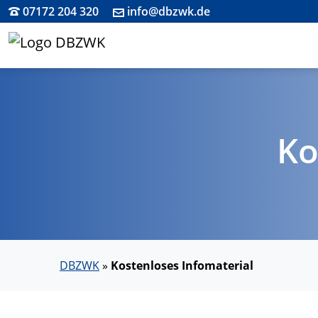
07172 204 320
info@dbzwk.de
Ko
DBZWK
»
Kostenloses Infomaterial