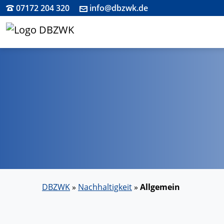
07172 204 320
info@dbzwk.de
DBZWK
»
Nachhaltigkeit
»
Allgemein