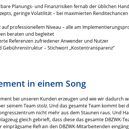
erbare Planungs- und Finanzrisiken fernab der üblichen Ha
epts, geringe Volatilität – bei maximierten Renditechanc
uf professionellem Niveau – alle am Implementierungspro
gen beraten und begleitet
ierte Referenzen zufriedener Anwender und Nutzer
d Gebührenstruktur – Stichwort „Kostentransparenz“
ement in einem Song
gement bei unseren Kunden erzeugen und wie wir dadurch 
er seinem Team stolz. Und das gesamte Team kommt bei de
ngresszentrum nicht mehr aus dem Staunen raus. Und Hara
Schlagzeug gleich gebrieft, dass diese das gesamte DBZWK-T
er einprägsame Refrain den DBZWK-Mitarbeitenden eingäng