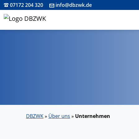
07172 204 320
info@dbzwk.de
DBZWK
»
Über uns
»
Unternehmen