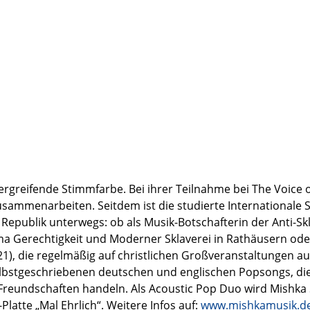
ergreifende Stimmfarbe. Bei ihrer Teilnahme bei The Voice 
sammenarbeiten. Seitdem ist die studierte Internationale S
n Republik unterwegs: ob als Musik-Botschafterin der Anti-Sk
a Gerechtigkeit und Moderner Sklaverei in Rathäusern oder 
), die regelmäßig auf christlichen Großveranstaltungen auftr
selbstgeschriebenen deutschen und englischen Popsongs, die
Freundschaften handeln. Als Acoustic Pop Duo wird Mishka
Platte „Mal Ehrlich“. Weitere Infos auf:
www.mishkamusik.d