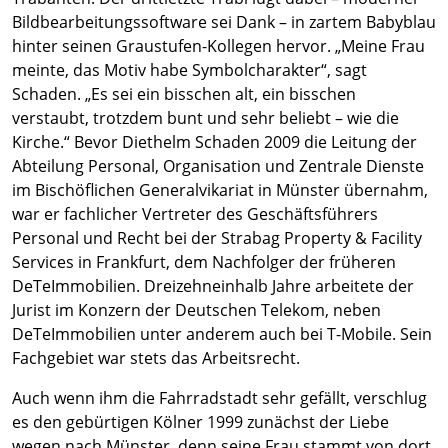
Bildbearbeitungssoftware sei Dank – in zartem Babyblau
hinter seinen Graustufen-Kollegen hervor. „Meine Frau
meinte, das Motiv habe Symbolcharakter“, sagt
Schaden. „Es sei ein bisschen alt, ein bisschen
verstaubt, trotzdem bunt und sehr beliebt – wie die
Kirche.“ Bevor Diethelm Schaden 2009 die Leitung der
Abteilung Personal, Organisation und Zentrale Dienste
im Bischöflichen Generalvikariat in Münster übernahm,
war er fachlicher Vertreter des Geschäftsführers
Personal und Recht bei der Strabag Property & Facility
Services in Frankfurt, dem Nachfolger der früheren
DeTeImmobilien. Dreizehneinhalb Jahre arbeitete der
Jurist im Konzern der Deutschen Telekom, neben
DeTeImmobilien unter anderem auch bei T-Mobile. Sein
Fachgebiet war stets das Arbeitsrecht.
Auch wenn ihm die Fahrradstadt sehr gefällt, verschlug
es den gebürtigen Kölner 1999 zunächst der Liebe
wegen nach Münster, denn seine Frau stammt von dort.