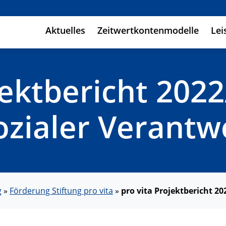
Aktuelles
Zeitwertkontenmodelle
Lei
jektbericht 2022
sozialer Verant
g
»
Förderung Stiftung pro vita
»
pro vita Projektbericht 20