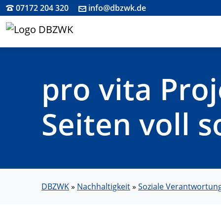
07172 204 320
info@dbzwk.de
pro vita Pro
Seiten voll 
DBZWK
»
Nachhaltigkeit
»
Soziale Verantwortun