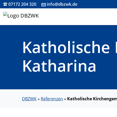
07172 204 320
info@dbzwk.de
Katholische
Katharina
DBZWK
»
Referenzen
»
Katholische Kirchenge