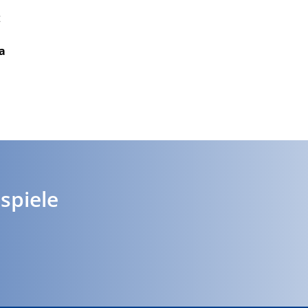
a
spiele