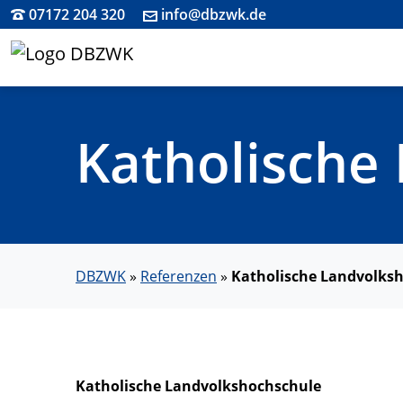
07172 204 320
info@dbzwk.de
Katholische
DBZWK
»
Referenzen
»
Katholische Landvolks
Katholische Landvolkshochschule