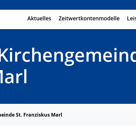
Aktuelles
Zeitwertkontenmodelle
Lei
 Kirchengemeind
Marl
einde St. Franziskus Marl