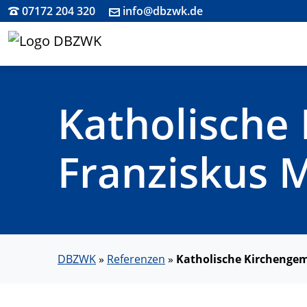
07172 204 320
info@dbzwk.de
Katholische
Franziskus 
DBZWK
»
Referenzen
»
Katholische Kirchengem