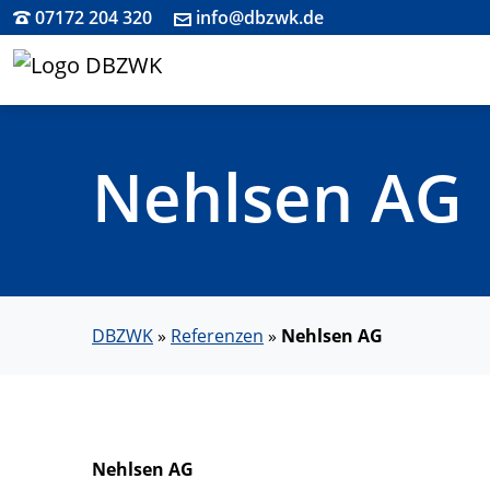
07172 204 320
info@dbzwk.de
Nehlsen AG
DBZWK
»
Referenzen
»
Nehlsen AG
Nehlsen AG