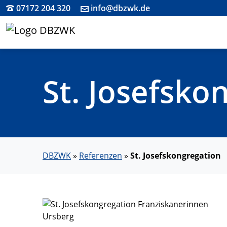
07172 204 320
info@dbzwk.de
St. Josefsko
DBZWK
»
Referenzen
»
St. Josefskongregation