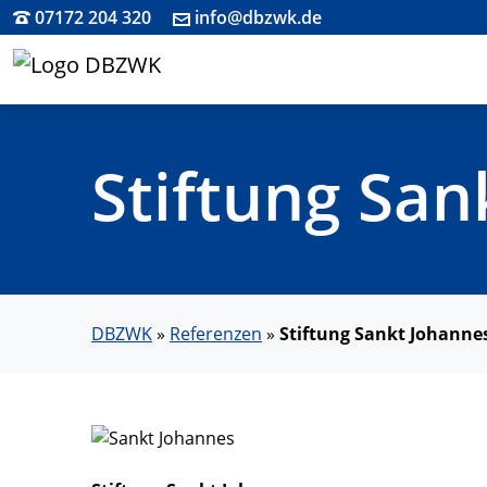
07172 204 320
info@dbzwk.de
Stiftung San
DBZWK
»
Referenzen
»
Stiftung Sankt Johanne