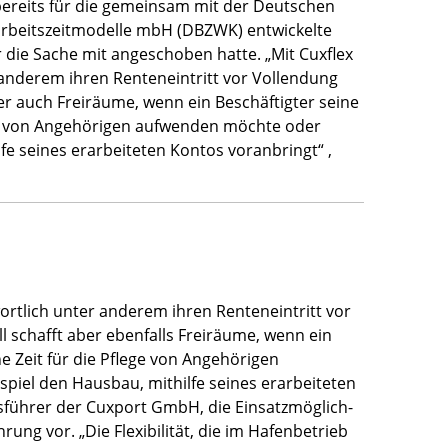
 bereits für die gemeinsam mit der Deutschen
rbeits­zeitmodelle mbH (DBZWK) entwickel­te
r die Sa­che mit angeschoben hatte. „Mit Cuxflex
an­derem ihren Renteneintritt vor Vollendung
ber auch Freiräume, wenn ein Beschäftigter seine
flege von Angehörigen aufwenden möchte oder
fe seines erarbeiteten Kontos voranbringt“ ,
rtlich unter anderem ihren Renten­eintritt vor
l schafft aber ebenfalls Freiräume, wenn ein
che Zeit für die Pflege von Angehörigen
el den Haus­bau, mithilfe seines erarbeiteten
ts­führer der Cuxport GmbH, die Einsatzmöglich­
ng vor. „Die Flexibilität, die im Hafen­betrieb