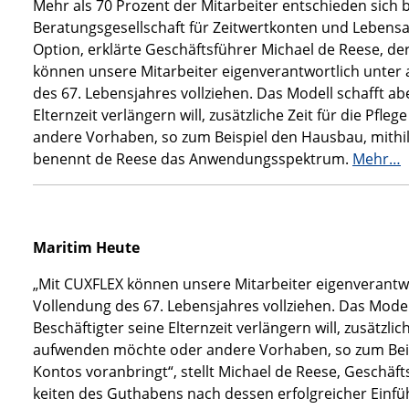
Mehr als 70 Prozent der Mitar­beiter entschieden sich
Beratungsgesellschaft für Zeit­wertkonten und Lebensa
Option, erklärte Geschäftsfüh­rer Michael de Reese, de
können unsere Mitarbei­ter eigenverantwortlich unter 
des 67. Lebensjahres vollziehen. Das Modell schafft a
Elternzeit ver­längern will, zusätzliche Zeit für die P
andere Vor­haben, so zum Beispiel den Haus­bau, mithil
benennt de Reese das Anwendungsspektrum.
Mehr…
Maritim Heute
„Mit CUXFLEX können unsere Mitarbeiter eigen­verantwo
Vollendung des 67. Lebensjahres vollziehen. Das Model
Beschäftigter seine Elternzeit verlängern will, zusätzli
aufwenden möchte oder andere Vorhaben, so zum Beispi
Kontos voranbringt“, stellt Michael de Reese, Geschäf
keiten des Guthabens nach dessen erfolgreicher Einführu