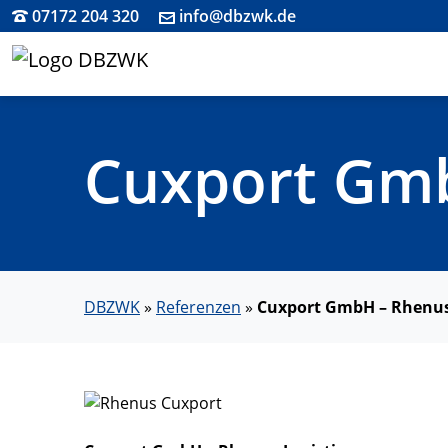
07172 204 320
info@dbzwk.de
Cuxport Gmb
DBZWK
»
Referenzen
»
Cuxport GmbH – Rhenus 