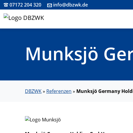
07172 204 320
info@dbzwk.de
Munksjö Ge
DBZWK
»
Referenzen
»
Munksjö Germany Hol