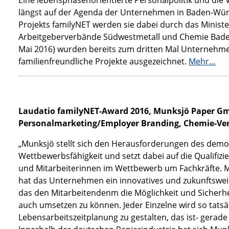
Eine lebensphasenorientierte Personalpolitik und die 
längst auf der Agenda der Unternehmen in Baden-Wü
Projekts familyNET werden sie dabei durch das Ministe
Arbeitgeberverbände Südwestmetall und Chemie Bade
Mai 2016) wurden bereits zum dritten Mal Unternehm
familienfreundliche Projekte ausgezeichnet.
Mehr…
Laudatio familyNET-Award 2016, Munksjö Paper Gm
Personalmarketing/Employer Branding, Chemie-V
„Munksjö stellt sich den Herausforderungen des demo
Wettbewerbsfähigkeit und setzt dabei auf die Qualifi
und Mitarbeiterinnen im Wettbewerb um Fachkräfte. M
hat das Unternehmen ein innovatives und zukunftswei
das den Mitarbeitendenm die Möglichkeit und Sicherhei
auch umsetzen zu können. Jeder Einzelne wird so tatsäch
Lebensarbeitszeitplanung zu gestalten, das ist- gerad