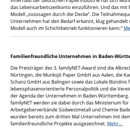
Innerhalb der deutschen Papierindustrie hat sich Mu
das Lebensarbeitszeitkonto einzuführen. Und das mit 
Modell „sozusagen durch die Decke“. Die Teilnahmequo
Unternehmen hat den Bedarf erkannt, klug gehandelt 
Modell auch im Schichtbetrieb funktionieren kann.“
Me
Familienfreundliche Unternehmen in Baden-Württ
Die Preisträger des 3. familyNET-Award sind die Alb
Nürtingen, die Munksjö Paper GmbH aus Aalen, die K
Schanz GmbH aus Balingen sowie das Lokale Bündnis für
lebensphasenorientierte Personalpolitik und die Verei
der Agenda der Unternehmen in Baden.Württemberg. 
familyNET werden sie dabei durch das Ministerium für
Arbeitgeberverbände Südwestmetall und Chemie Bade
wurden bereits zum dritten Mal Unternehmen mit dem
familienfreundliche Projekte ausgezeichnet.
Mehr…