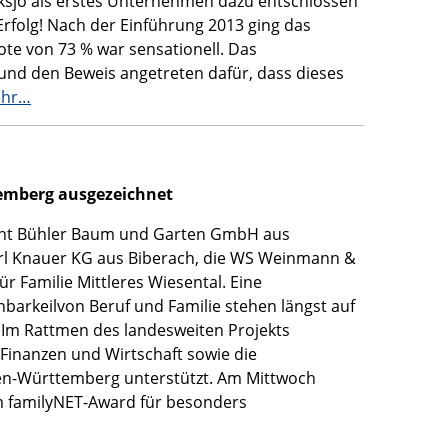
nksjö als erstes Unternehmen dazu entschlossen
Erfolg! Nach der Einführung 2013 ging das
te von 73 % war sensationell. Das
und den Beweis angetreten dafür, dass dieses
hr…
emberg ausgezeichnet
recht Bühler Baum und Garten GmbH aus
arl Knauer KG aus Biberach, die WS Weinmann &
 Familie Mittleres Wiesental. Eine
nbarkeilvon Beruf und Familie stehen längst auf
Im Rattmen des landesweiten Projekts
 Finanzen und Wirtschaft sowie die
n-Württemberg unterstützt. Am Mittwoch
 familyNET-Award für besonders